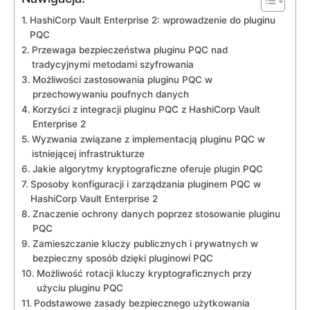
HashiCorp Vault ​Enterprise 2:⁤ wprowadzenie‍ do‌ pluginu⁣
PQC
Przewaga bezpieczeństwa pluginu ⁣PQC nad
tradycyjnymi metodami szyfrowania
Możliwości zastosowania pluginu PQC w
przechowywaniu poufnych ⁢danych
Korzyści z integracji pluginu PQC z HashiCorp Vault
Enterprise 2
Wyzwania związane z implementacją pluginu PQC w
istniejącej infrastrukturze
Jakie ⁣algorytmy⁣ kryptograficzne ⁤oferuje plugin ‌PQC
Sposoby konfiguracji i‍ zarządzania ‌pluginem PQC w
HashiCorp Vault Enterprise 2
Znaczenie‍ ochrony danych poprzez stosowanie pluginu
PQC
Zamieszczanie kluczy⁣ publicznych‍ i prywatnych w
bezpieczny​ sposób dzięki‌ pluginowi PQC
Możliwość rotacji kluczy kryptograficznych przy‍
użyciu ⁤pluginu PQC
Podstawowe zasady bezpiecznego użytkowania ​