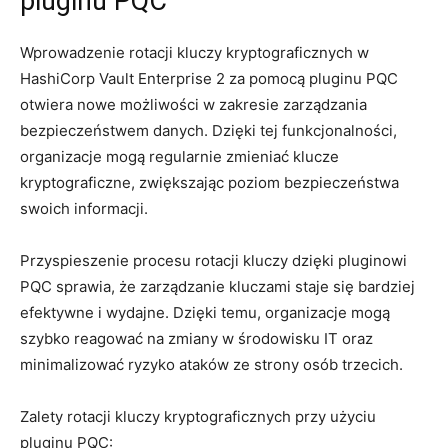
⁤pluginu PQC
Wprowadzenie rotacji​ kluczy kryptograficznych w
HashiCorp Vault​ Enterprise 2 za pomocą ⁣pluginu PQC⁢
otwiera nowe​ możliwości w zakresie zarządzania
⁢bezpieczeństwem danych. Dzięki tej funkcjonalności,
organizacje⁤ mogą regularnie zmieniać klucze⁤
kryptograficzne,‍ zwiększając poziom bezpieczeństwa
⁤swoich informacji.
Przyspieszenie procesu rotacji kluczy dzięki pluginowi
PQC⁣ sprawia, że zarządzanie kluczami staje się bardziej‌
efektywne i ⁢wydajne. Dzięki temu, ‍organizacje mogą‍
szybko ‌reagować na zmiany ⁢w środowisku IT ⁤oraz
minimalizować ⁢ryzyko ⁤ataków ‍ze strony‍ osób trzecich.
Zalety rotacji kluczy kryptograficznych przy użyciu
pluginu‌ PQC: