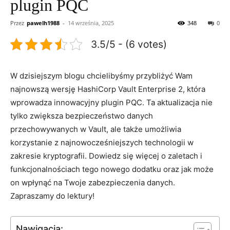
plugin PQC
Przez
pawelh1988
-
14 września, 2025
348
0
3.5/5 - (6 votes)
W⁢ dzisiejszym blogu chcielibyśmy przybliżyć Wam
najnowszą wersję HashiCorp Vault ⁣Enterprise ⁤2, ​która
wprowadza innowacyjny ⁤plugin PQC. Ta aktualizacja nie
tylko zwiększa bezpieczeństwo danych
przechowywanych w Vault, ale także ​umożliwia
korzystanie z‌ najnowocześniejszych technologii w
⁢zakresie⁤ kryptografii. ⁢Dowiedz‍ się więcej o zaletach ‌i‍
funkcjonalnościach tego ⁢nowego dodatku oraz jak może
⁤on⁢ wpłynąć ⁤na Twoje zabezpieczenia danych.
Zapraszamy do lektury!
Nawigacja: