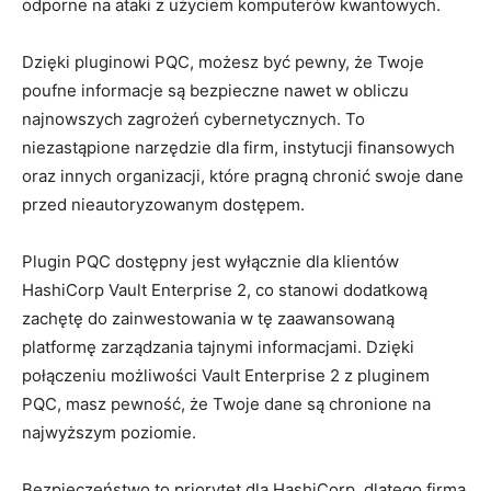
odporne‌ na ataki z użyciem komputerów kwantowych.
Dzięki pluginowi PQC, możesz być pewny, że Twoje
⁤poufne informacje ​są bezpieczne nawet w⁢ obliczu
najnowszych zagrożeń cybernetycznych. To
niezastąpione⁤ narzędzie⁣ dla firm,‌ instytucji finansowych
oraz innych organizacji, które pragną‌ chronić swoje dane⁢
przed​ nieautoryzowanym dostępem.
Plugin PQC dostępny jest ⁤wyłącznie dla klientów
HashiCorp Vault Enterprise ‌2, co ⁤stanowi dodatkową‌
zachętę do​ zainwestowania w tę ​zaawansowaną‍
platformę zarządzania tajnymi informacjami. Dzięki
połączeniu możliwości⁢ Vault Enterprise 2 ​z‌ pluginem
PQC,‌ masz pewność, że Twoje dane są chronione na
najwyższym ⁢poziomie.
Bezpieczeństwo to priorytet dla ⁤HashiCorp, dlatego firma