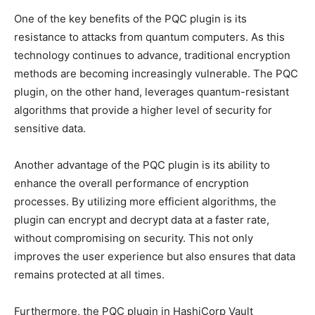
One of the key benefits of the PQC plugin is ​its
resistance to attacks from quantum ​computers. As this
technology continues to‍ advance, ‌traditional encryption ​
methods are becoming ⁢increasingly vulnerable. The⁣ PQC
plugin, ​on the other hand, ⁣leverages quantum-resistant
algorithms that provide​ a ‍higher level of security for
sensitive data.
Another advantage of the PQC ‌plugin ​is its ability to
‌enhance the overall performance of encryption
⁤processes. ‍By utilizing ‌more ​efficient algorithms, the
plugin can encrypt ‍and decrypt data ‍at a faster⁣ rate,⁣
without compromising on ⁤security. This not only
improves ⁣the‍ user⁢ experience but also ensures that data
‍remains protected at‍ all times.
Furthermore, the PQC plugin in HashiCorp Vault