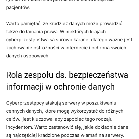
pacjentów.
Warto⁣ pamiętać, że‌ kradzież⁢ danych może ​prowadzić
‍także do ​łamania prawa.⁤ W ‍niektórych ​krajach⁢
cyberprzestępstwa są⁤ surowo ⁣karane, dlatego ważne jest
zachowanie ostrożności‌ w​ internecie i ochrona swoich
danych osobowych.
Rola zespołu⁤ ds. bezpieczeństwa
informacji⁢ w‌ ochronie danych
Cyberprzestępcy atakują serwery‍ w poszukiwaniu
cennych ⁤danych, które⁢ mogą ‌wykorzystać ⁤do ‌różnych
celów. ‍ jest⁢ kluczowa, aby zapobiec tego rodzaju
⁢incydentom. ⁤Warto zastanowić ⁣się, jakie⁤ dokładnie ⁣dane
⁢są⁣ najczęściej ⁢kradzione podczas włamań na serwery.