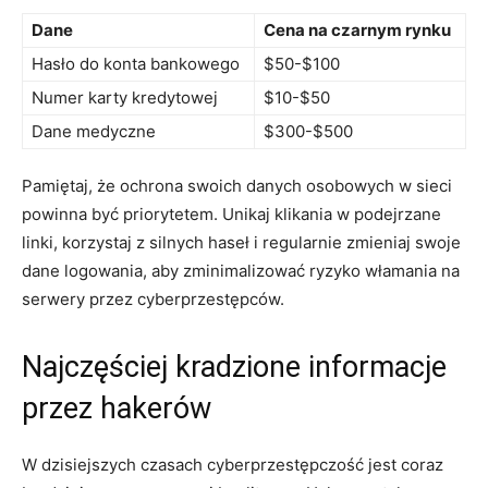
Dane
Cena na⁤ czarnym rynku
Hasło do konta ​bankowego
$50-$100
Numer karty kredytowej
$10-$50
Dane ⁤medyczne
$300-$500
Pamiętaj, że ochrona swoich‌ danych osobowych ​w sieci
powinna być priorytetem. Unikaj‌ klikania‍ w⁤ podejrzane
linki, korzystaj ‌z silnych ‍haseł‌ i ‌regularnie zmieniaj ⁤swoje
dane logowania, ⁣aby⁤ zminimalizować ryzyko włamania‍ na
serwery ​przez cyberprzestępców.
Najczęściej ⁣kradzione informacje⁢
przez⁢ hakerów
W dzisiejszych ⁢czasach cyberprzestępczość​ jest coraz