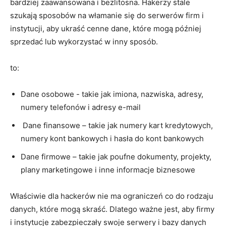
bardziej‍ zaawansowana i bezlitosna. Hakerzy​ stale
szukają ‍sposobów na ⁣włamanie się do serwerów ⁢firm ⁤i⁤
instytucji, ⁣aby ukraść cenne dane, które mogą później
‍sprzedać lub wykorzystać w inny sposób.
to:
Dane osobowe -⁤ takie jak imiona, nazwiska, adresy,
numery telefonów i‍ adresy e-mail
⁣ Dane ‍finansowe – takie jak‍ numery ‌kart kredytowych,
numery kont bankowych i hasła‍ do kont ⁣bankowych
Dane firmowe – ​takie​ jak‌ poufne dokumenty, ‍projekty,
⁢plany‍ marketingowe i inne informacje biznesowe
Właściwie dla hackerów nie ma ograniczeń co do rodzaju
danych, które ​mogą skraść. Dlatego ważne ⁢jest, ‌aby firmy
⁣i instytucje zabezpieczały ‌swoje serwery i ‌bazy danych