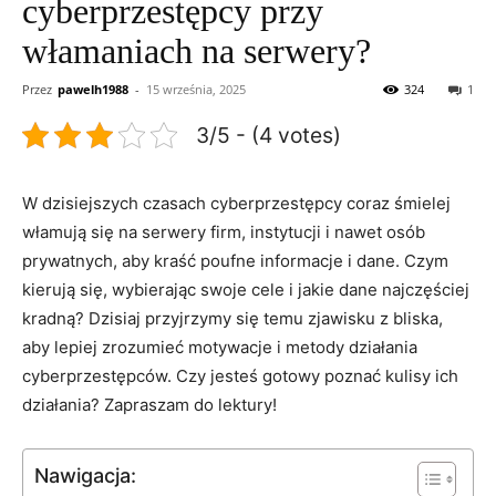
cyberprzestępcy przy
włamaniach na serwery?
Przez
pawelh1988
-
15 września, 2025
324
1
3/5 - (4 votes)
W ⁢dzisiejszych ​czasach ​cyberprzestępcy coraz‍ śmielej
włamują się na serwery firm, instytucji i nawet osób
prywatnych, aby kraść poufne informacje i dane.⁤ Czym
kierują się, wybierając swoje cele⁤ i jakie⁢ dane najczęściej
kradną? Dzisiaj przyjrzymy się temu‍ zjawisku z‌ bliska,
aby⁢ lepiej zrozumieć motywacje ⁤i metody działania⁢
cyberprzestępców. Czy jesteś ⁣gotowy poznać kulisy ich
działania? Zapraszam do lektury!
Nawigacja: