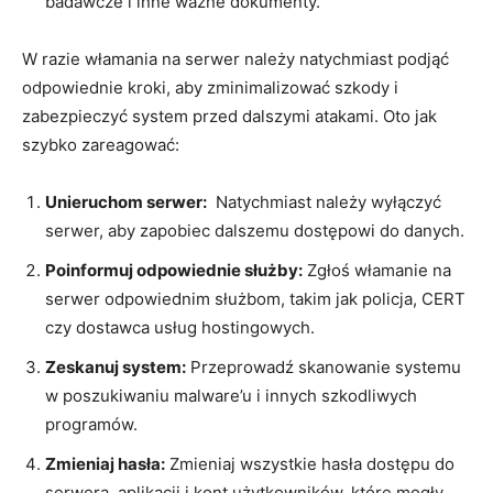
badawcze i⁤ inne ważne dokumenty.
W razie włamania na serwer należy natychmiast ⁣podjąć
odpowiednie kroki, aby zminimalizować szkody ⁣i
⁣zabezpieczyć system ⁤przed ‍dalszymi atakami. Oto‍ jak
szybko zareagować:
Unieruchom serwer:
‌ Natychmiast należy wyłączyć
serwer, aby zapobiec dalszemu dostępowi do‍ danych.
Poinformuj⁢ odpowiednie służby:
Zgłoś włamanie na​
serwer⁤ odpowiednim służbom, takim jak policja, CERT
czy‍ dostawca usług hostingowych.
Zeskanuj ⁣system:
‍Przeprowadź ‌skanowanie systemu
⁣w poszukiwaniu malware’u​ i innych​ szkodliwych
programów.
Zmieniaj ⁢hasła:
Zmieniaj wszystkie hasła dostępu ⁣do
⁣serwera, ⁤aplikacji i kont użytkowników, ​które mogły