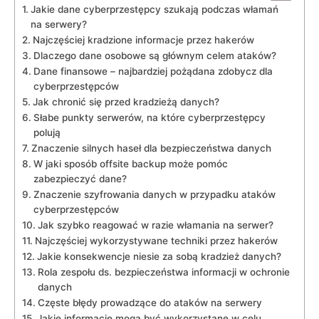
Jakie dane cyberprzestępcy ‍szukają podczas włamań
na​ serwery?
Najczęściej ⁣kradzione informacje⁢ przez⁢ hakerów
Dlaczego dane​ osobowe są głównym celem ⁣ataków?
Dane⁢ finansowe – najbardziej pożądana zdobycz ​dla
‌cyberprzestępców
Jak ⁤chronić ⁣się przed⁤ kradzieżą​ danych?
Słabe ‍punkty serwerów, na które cyberprzestępcy‍
polują
Znaczenie silnych​ haseł dla bezpieczeństwa⁢ danych
W ⁢jaki sposób⁢ offsite backup‌ może ‍pomóc‍
zabezpieczyć dane?
Znaczenie⁣ szyfrowania danych w przypadku ⁤ataków
⁤cyberprzestępców
Jak ⁣szybko reagować w ⁢razie włamania na⁤ serwer?
Najczęściej wykorzystywane techniki⁤ przez hakerów
Jakie konsekwencje niesie za sobą kradzież​ danych?
Rola zespołu⁤ ds. bezpieczeństwa informacji⁢ w‌ ochronie
danych
Częste błędy prowadzące‍ do ataków ⁣na serwery
Jakie ⁣informacje⁣ mogą być​ wykorzystane w celu‍