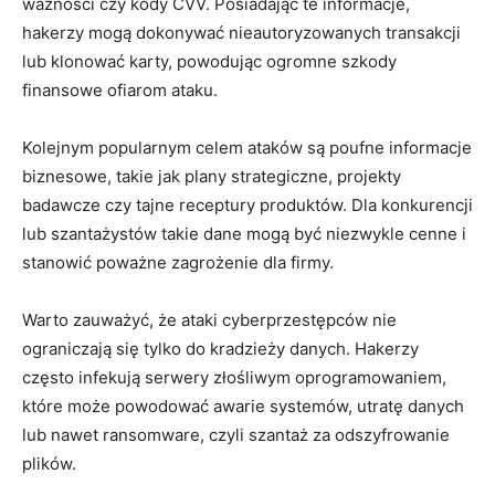
‍ważności czy ⁤kody CVV. ⁢Posiadając te informacje,
hakerzy‌ mogą ‌dokonywać nieautoryzowanych transakcji
lub klonować ‍karty, powodując ‍ogromne szkody
finansowe⁤ ofiarom⁢ ataku.
Kolejnym popularnym celem ataków‍ są⁢ poufne informacje‍
biznesowe, takie jak ⁣plany strategiczne, projekty
⁢badawcze czy ⁢tajne receptury produktów. Dla konkurencji
lub szantażystów⁣ takie dane‍ mogą być niezwykle⁤ cenne i
stanowić poważne‍ zagrożenie dla firmy.
Warto zauważyć, że ataki ‌cyberprzestępców‌ nie
ograniczają się tylko do kradzieży danych. Hakerzy‌
często‍ infekują serwery złośliwym oprogramowaniem,‌
które może powodować ⁣awarie systemów, utratę danych
lub nawet ransomware, ‌czyli‌ szantaż ⁢za​ odszyfrowanie
plików.