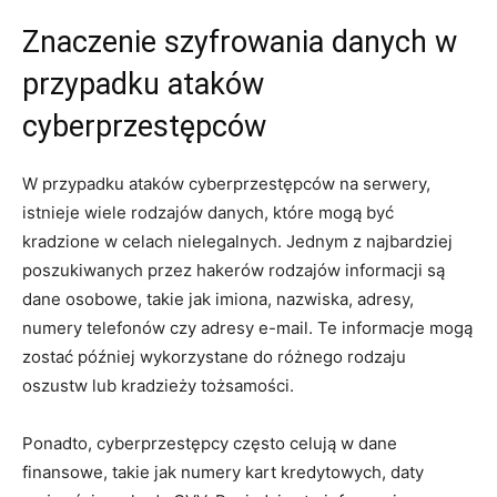
Znaczenie⁣ szyfrowania danych w
przypadku ⁤ataków
⁤cyberprzestępców
W przypadku‌ ataków⁤ cyberprzestępców na serwery,
⁤istnieje ⁢wiele rodzajów danych,‌ które mogą ⁣być
kradzione w celach⁣ nielegalnych. Jednym z ‍najbardziej
poszukiwanych‍ przez hakerów‌ rodzajów informacji⁤ są ​
dane ‌osobowe, ​takie ​jak imiona, nazwiska, adresy,⁢
numery telefonów ⁤czy adresy e-mail. Te ⁣informacje ⁣mogą⁤
zostać później wykorzystane do różnego⁤ rodzaju
⁤oszustw lub ‌kradzieży ⁢tożsamości.
Ponadto,⁢ cyberprzestępcy często celują w dane
finansowe, takie jak numery kart kredytowych, daty