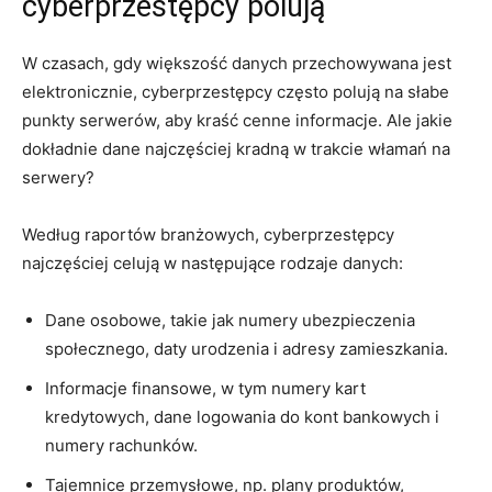
cyberprzestępcy‍ polują
W czasach, ​gdy ⁢większość danych przechowywana jest‌
elektronicznie, cyberprzestępcy często polują na‍ słabe
punkty serwerów,‌ aby ⁢kraść cenne ⁤informacje. Ale jakie
dokładnie‌ dane najczęściej​ kradną ‌w ‌trakcie ⁤włamań ‌na‍
serwery?
Według raportów branżowych, cyberprzestępcy
najczęściej celują w‌ następujące rodzaje ​danych:
Dane osobowe, takie jak ⁤numery ubezpieczenia​
społecznego, daty urodzenia i adresy zamieszkania.
Informacje⁣ finansowe, w⁢ tym ​numery‍ kart
kredytowych, dane ⁢logowania do kont bankowych i
⁢numery rachunków.
Tajemnice‌ przemysłowe, np. plany produktów,