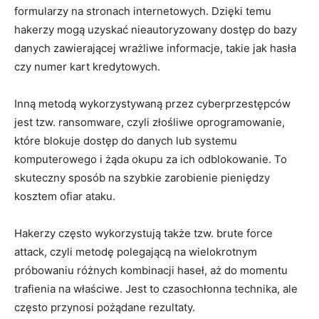
formularzy na stronach internetowych. Dzięki‍ temu
hakerzy mogą ⁤uzyskać ⁢nieautoryzowany dostęp do bazy
danych zawierającej wrażliwe‌ informacje, ​takie jak‌ hasła​
czy‍ numer kart kredytowych.
Inną metodą‍ wykorzystywaną przez cyberprzestępców​
jest⁣ tzw. ‍ransomware, ​czyli złośliwe oprogramowanie,
które blokuje⁤ dostęp do danych lub systemu
komputerowego i żąda‌ okupu za ich odblokowanie. To
skuteczny sposób na szybkie zarobienie⁤ pieniędzy
kosztem ofiar ataku.
Hakerzy często wykorzystują także ⁢tzw. brute force
attack,‌ czyli metodę​ polegającą ⁣na wielokrotnym
próbowaniu różnych kombinacji haseł, aż ⁢do momentu
trafienia ‌na właściwe. Jest to czasochłonna technika, ale
często ⁢przynosi⁢ pożądane rezultaty.