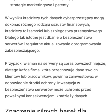
strategie marketingowe ⁤i patenty.
W wyniku‌ kradzieży tych ​danych ⁣cyberprzestępcy mogą
‍dokonać różnego rodzaju oszustw finansowych,
kradzieży tożsamości lub ⁣szpiegostwa przemysłowego.
Dlatego tak istotne ⁣jest dbanie o bezpieczeństwo
serwerów⁣ i regularne aktualizowanie oprogramowania
zabezpieczającego.
Przypadki włamań na ​serwery są‌ coraz powszechniejsze,
dlatego‌ każda firma, która przechowuje ‍dane⁢ swoich ​
klientów ⁣lub pracowników,⁣ powinna zainwestować w
odpowiednie ⁤środki ochrony. Inwestycja w⁢
bezpieczeństwo⁢ serwerów⁣ może⁢ uchronić przed
poważnymi⁢ konsekwencjami kradzieży danych.
Znaczenie silnych​ haseł dla