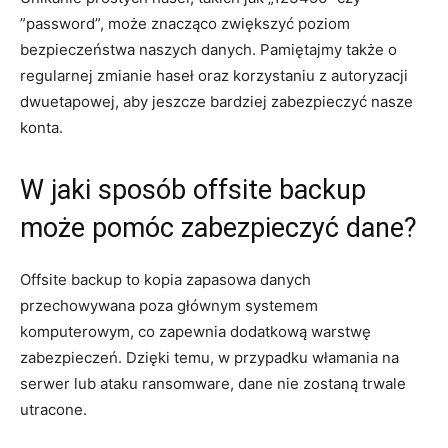
‍”password”, może ⁤znacząco⁤ zwiększyć poziom
bezpieczeństwa naszych danych. ⁢Pamiętajmy⁣ także o
regularnej zmianie haseł oraz⁣ korzystaniu⁤ z autoryzacji⁢
dwuetapowej, aby ⁤jeszcze‍ bardziej zabezpieczyć ‌nasze
konta.
W ⁢jaki sposób⁢ offsite backup‌
może ‍pomóc‍ zabezpieczyć dane?
Offsite ‌backup to⁣ kopia⁤ zapasowa danych
przechowywana​ poza głównym systemem
komputerowym, co zapewnia dodatkową​ warstwę⁤
zabezpieczeń. Dzięki temu, w przypadku włamania ​na
serwer lub ataku ransomware,⁤ dane nie ⁢zostaną trwale
utracone.