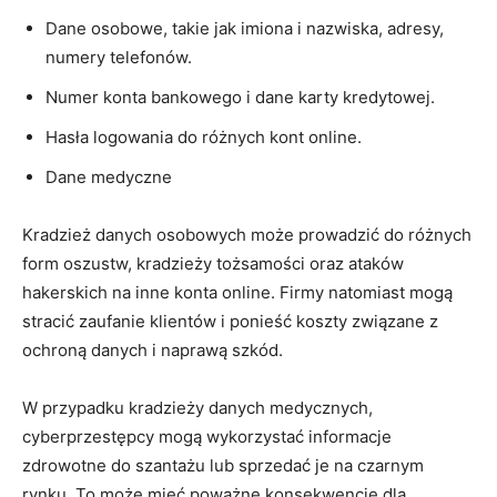
Dane osobowe, takie jak imiona i nazwiska, adresy,
numery‌ telefonów.
Numer ‌konta bankowego⁣ i ​dane karty ⁣kredytowej.
Hasła logowania⁣ do ‍różnych kont online.
Dane medyczne
Kradzież ‍danych osobowych ⁢może prowadzić do różnych
form ​oszustw, kradzieży tożsamości oraz ataków
hakerskich ⁤na inne konta online. Firmy natomiast ⁤mogą
stracić zaufanie⁣ klientów⁣ i ponieść koszty związane z⁣
ochroną​ danych ⁢i naprawą szkód.
W przypadku⁢ kradzieży⁢ danych​ medycznych,
cyberprzestępcy mogą wykorzystać informacje
zdrowotne do ‌szantażu lub sprzedać je na czarnym
rynku. To ‌może mieć ⁢poważne konsekwencje dla