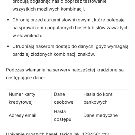
próbują odgadnąć hasło poprzez testowanie
‌wszystkich możliwych kombinacji.
Chronią przed atakami słownikowymi, które ‌polegają⁣
na sprawdzeniu popularnych haseł lub ​słów zawartych
w słownikach.
Utrudniają ⁣hakerom dostęp​ do danych, gdyż wymagają
bardziej złożonych ⁢kombinacji⁢ znaków.
Podczas włamania na serwery najczęściej kradzione są
następujące dane:
Numer karty
Dane
Hasła do kont⁣
kredytowej
osobowe
bankowych
Hasła
Adresy email
Dane medyczne
dostępu
Unikanie prostych haseł, takich jak „123456” czy