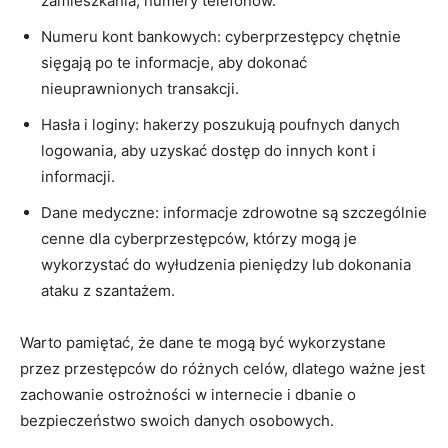
zamieszkania, numery⁤ telefonów.
Numeru kont bankowych:⁣ cyberprzestępcy⁤ chętnie
sięgają po te ‍informacje, aby dokonać
nieuprawnionych transakcji.
Hasła i loginy: hakerzy poszukują poufnych danych
logowania, aby uzyskać ⁢dostęp do ‍innych⁤ kont i
⁢informacji.
Dane medyczne: informacje zdrowotne ⁤są szczególnie
cenne dla cyberprzestępców, którzy‌ mogą​ je
wykorzystać do ‌wyłudzenia pieniędzy⁣ lub ‍dokonania
ataku z szantażem.
Warto ​pamiętać, że ⁣dane‍ te mogą być‍ wykorzystane
przez przestępców ‍do⁤ różnych​ celów, dlatego ważne ​jest
zachowanie ostrożności w internecie i dbanie o
bezpieczeństwo swoich danych osobowych.