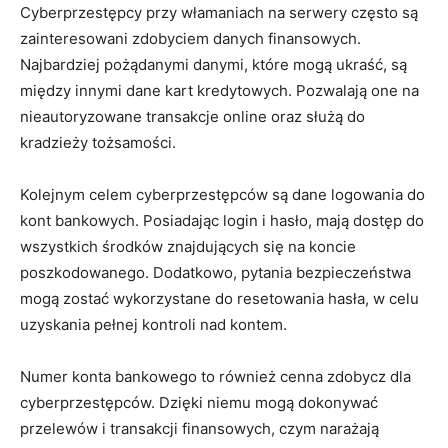
Cyberprzestępcy przy włamaniach na serwery często są‍
zainteresowani zdobyciem danych finansowych.
Najbardziej pożądanymi danymi, które ⁣mogą ukraść, są
między innymi dane kart kredytowych. Pozwalają⁢ one⁢ na
nieautoryzowane ⁤transakcje online‍ oraz służą do
⁢kradzieży⁣ tożsamości.
Kolejnym ⁤celem cyberprzestępców są dane logowania⁢ do
‌kont ⁢bankowych. ‌Posiadając login i ‍hasło,⁤ mają dostęp do
wszystkich środków znajdujących się na koncie⁢
poszkodowanego. ‍Dodatkowo, ⁣pytania bezpieczeństwa
mogą zostać wykorzystane do‍ resetowania hasła, w celu
uzyskania pełnej kontroli​ nad ​kontem.
Numer konta bankowego to również cenna zdobycz ⁣dla
cyberprzestępców. Dzięki niemu mogą dokonywać‍
przelewów ‍i transakcji finansowych, czym narażają