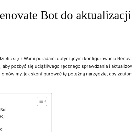
novate Bot do aktualizacji
podzielić​ się​ z Wami poradami dotyczącymi konfigurowania Renova
, aby pozbyć się uciążliwego ręcznego​ sprawdzania i aktualizowa
e omówimy, jak​ skonfigurować‍ tę potężną narzędzie, aby zautom
 Bot
cji
ci