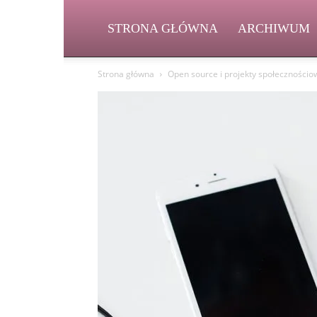
STRONA GŁÓWNA
ARCHIWUM
Strona główna
Open source i projekty społecznościo