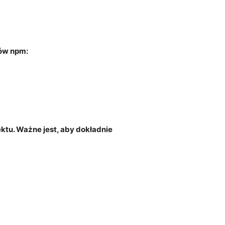
ów ⁤npm:
tu. Ważne⁢ jest, aby dokładnie