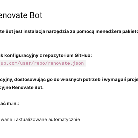
Renovate Bot
e Bot jest instalacja narzędzia za pomocą menedżera pakiet
lik konfiguracyjny z repozytorium GitHub:
hub.com/user/repo/renovate.json
acyjny, dostosowując go do własnych potrzeb i wymagań projek
cyjne Renovate Bot.
ć m.in.:
orowane ‌i aktualizowane automatycznie