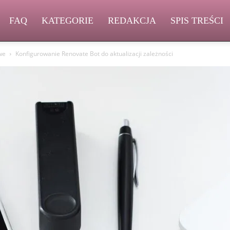
FAQ
KATEGORIE
REDAKCJA
SPIS TREŚCI
we
Konfigurowanie Renovate Bot do aktualizacji zależności