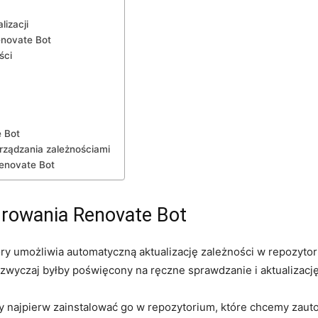
lizacji
enovate Bot
ści
e Bot
arządzania zależnościami
Renovate Bot
rowania Renovate Bot
óry umożliwia automatyczną aktualizację zależności w repozyto
yczaj byłby poświęcony na ręczne​ sprawdzanie i⁣ aktualizację 
ży najpierw ⁢zainstalować⁤ go w repozytorium, które chcemy za