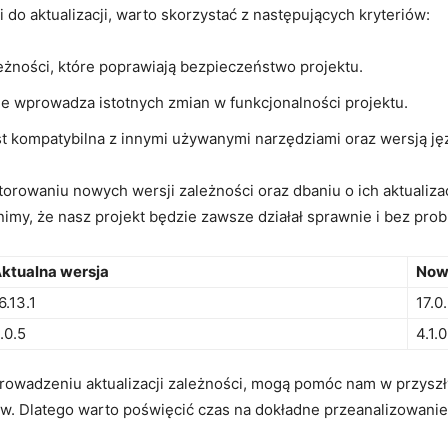
o aktualizacji, warto‍ skorzystać z następujących kryteriów:
eżności, które poprawiają ​bezpieczeństwo projektu.
 nie​ wprowadza ‌istotnych zmian w funkcjonalności projektu.
st kompatybilna z innymi używanymi narzędziami oraz wersją j
orowaniu nowych wersji zależności oraz dbaniu o ich​ aktualiz
y, że‌ nasz projekt będzie‍ zawsze ‌działał sprawnie i bez pro
ktualna wersja
Nowa
6.13.1
17.0
.0.5
4.1.0
owadzeniu aktualizacji zależności, mogą pomóc ⁢nam w przyszł
w. Dlatego warto poświęcić czas na dokładne przeanalizowanie⁤ 