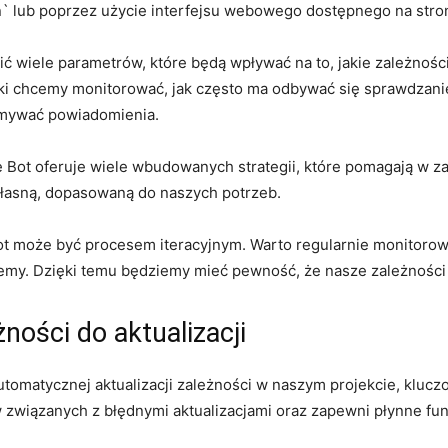
n` ⁤lub​ poprzez użycie interfejsu webowego ⁢dostępnego na stro
wiele parametrów,⁢ które będą ‍wpływać na to,​ jakie zależności⁣
teki chcemy monitorować, jak​ często ma odbywać się sprawdzani
ymywać​ powiadomienia.
e Bot oferuje wiele wbudowanych‌ strategii, które pomagają w 
własną, dopasowaną⁤ do naszych ‍potrzeb.
t może być procesem iteracyjnym. Warto regularnie monitorować
emy. Dzięki temu ⁢będziemy mieć pewność, że nasze zależności
ości do aktualizacji
omatycznej⁢ aktualizacji zależności w⁢ naszym projekcie, ​kluc
związanych z błędnymi aktualizacjami ​oraz zapewni płynne​ f