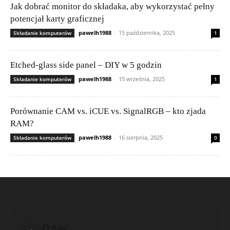
Jak dobrać monitor do składaka, aby wykorzystać pełny
potencjał karty graficznej
pawelh1988
-
15 października, 2025
Składanie komputerów
1
Etched-glass side panel – DIY w 5 godzin
pawelh1988
-
15 września, 2025
Składanie komputerów
1
Porównanie CAM vs. iCUE vs. SignalRGB – kto zjada
RAM?
pawelh1988
-
16 sierpnia, 2025
Składanie komputerów
0
O nas