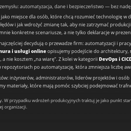
przemysłu: automatyzacja, dane i bezpieczeństwo — bez nadę
ako miejsce dla osób, które chcą rozumieć technologię w dzi
błędów i jak wdrożyć zmianę tak, aby nie zatrzymać produkcji
nie konkretne scenariusze, a nie tylko deklaracje w prezen
najczęściej decydują o przewadze firm: automatyzacji i prac
ura i usługi online
opisujemy podejście do architektury, 
 a nie kosztem „na wiarę”. Z kolei w kategorii
DevOps i CIC
repozytoriach po automatyzację, która zmniejsza liczbę awari
tyków: inżynierów, administratorów, liderów projektów i os
emy materiały, które mają pomóc szybciej podejmować trafne
y. W przypadku wdrożeń produkcyjnych traktuj je jako punkt star
 organizacji.