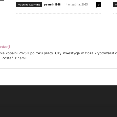
pawelh1988
-
14 września, 2025
Machine Learning
0
M
atacji
ie kopalni Priv5G po roku pracy. Czy inwestycja w złoża kryptowalut 
 Zostań z nami!