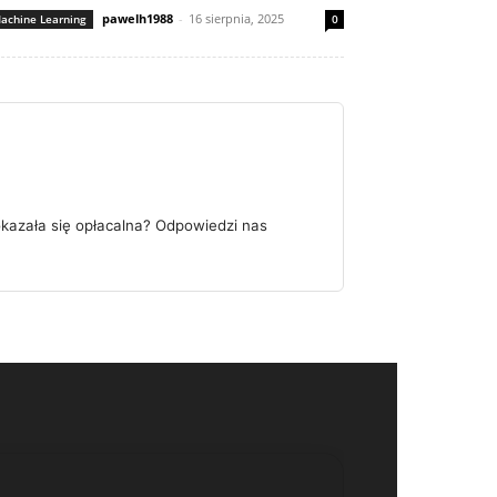
pawelh1988
-
16 sierpnia, 2025
achine Learning
0
okazała się opłacalna? Odpowiedzi nas