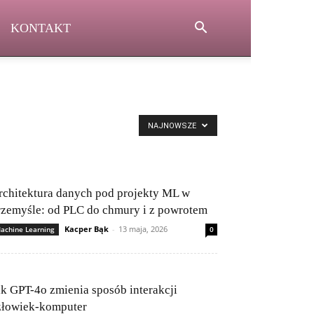
KONTAKT
NAJNOWSZE
rchitektura danych pod projekty ML w
rzemyśle: od PLC do chmury i z powrotem
Kacper Bąk
-
13 maja, 2026
achine Learning
0
ak GPT-4o zmienia sposób interakcji
złowiek-komputer