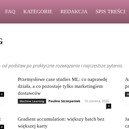
FAQ
KATEGORIE
REDAKCJA
SPIS TREŚCI
G
le
Bezpieczny użytkownik
Chmura i usługi online
DevOps i CICD
nowinki technologiczne
Historia informatyki
Incydenty i ataki
 od podstaw po praktyczne rozwiązania i najczęstsze pytania.
w IT
Legalność i licencjonowanie oprogramowania
Machine Learning
 source i projekty społecznościowe
Poradniki dla początkujących
ść technologii
Publikacje czytelników
Sieci komputerowe
Przemysłowe case studies ML: co naprawdę
A
wanie i VPN
Testy i recenzje sprzętu
Wydajność i optymalizacja systemów
działa, a co pozostaje tylko marketingiem
p
dostawców
0
M
Paulina Szczepaniak
-
10 czerwca, 2026
Machine Learning
0
t
Gradient accumulation: większy batch bez
J
większej karty
c
0