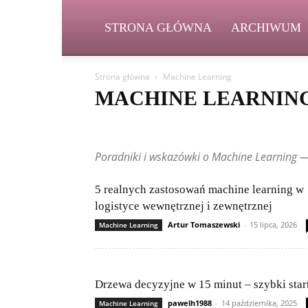
STRONA GŁÓWNA
ARCHIWUM
Strona główna
Machine Learning
MACHINE LEARNIN
5G i przyszłość łączności
AI w praktyce
AI w przemyś
Etyka AI i prawo
Frameworki i biblioteki
Gadżety i 
Poradniki i wskazówki o Machine Learning —
IoT – Internet Rzeczy
Języki programowania
Kariera 
Nowinki technologiczne
Nowości i aktualizacje
Open
Poradniki i tutoriale
Porównania i rankingi
Przyszło
5 realnych zastosowań machine learning w
Składanie komputerów
Startupy i innowacje
Szyfro
logistyce wewnętrznej i zewnętrznej
Zagrożenia w sieci
Artur Tomaszewski
-
15 lipca, 2026
Machine Learning
Drzewa decyzyjne w 15 minut – szybki star
pawelh1988
-
14 października, 2025
Machine Learning