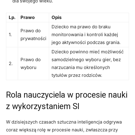
dla swojego‌ wieku.
Lp.
Prawo
Opis
Dziecko ma prawo do braku
Prawo do
1.
monitorowania i kontroli każdej
prywatności
jego aktywności podczas grania.
Dziecko ‍powinno mieć⁤ możliwość
Prawo do
samodzielnego wyboru gier, bez
2.
wyboru
narzucania ⁢mu określonych⁤
tytułów ⁤przez rodziców.
Rola nauczyciela w⁣ procesie nauki
z wykorzystaniem SI
W‍ dzisiejszych czasach sztuczna inteligencja ​odgrywa
‌coraz​ większą⁢ rolę⁢ w ⁢procesie nauki,⁢ zwłaszcza przy