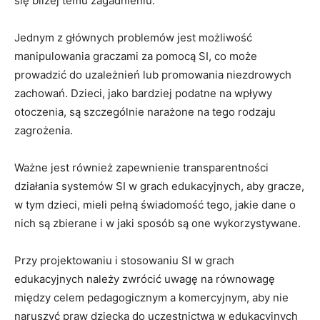
się bliżej temu zagadnieniu.
Jednym ⁤z głównych‌ problemów jest ⁢możliwość
manipulowania graczami za‌ pomocą SI, co może
prowadzić do‍ uzależnień lub promowania ​niezdrowych
zachowań.⁤ Dzieci, jako bardziej ⁤podatne na wpływy
otoczenia, ⁢są ​szczególnie⁢ narażone na tego rodzaju
zagrożenia.
Ważne jest również zapewnienie​ transparentności
działania‍ systemów​ SI w grach⁢ edukacyjnych, aby ⁢gracze,
w​ tym dzieci, mieli ⁤pełną świadomość tego,‌ jakie​ dane o ​
nich są zbierane⁣ i w jaki sposób są one wykorzystywane.
Przy projektowaniu i stosowaniu ⁣SI w grach
edukacyjnych należy ⁣zwrócić ​uwagę‍ na ⁤równowagę
między celem pedagogicznym​ a komercyjnym, aby nie
naruszyć⁢ praw ⁢dziecka do uczestnictwa w edukacyjnych‍