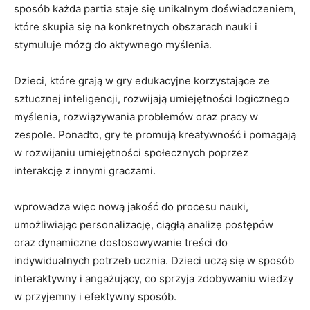
sposób​ każda partia ​staje się unikalnym doświadczeniem,
które skupia się⁤ na ⁣konkretnych obszarach nauki‍ i
stymuluje mózg ​do aktywnego myślenia.
Dzieci,⁤ które grają w gry​ edukacyjne korzystające⁣ ze
sztucznej inteligencji, rozwijają umiejętności logicznego
myślenia, rozwiązywania⁣ problemów oraz pracy w
zespole. ⁢Ponadto, gry te promują kreatywność ‌i pomagają
w rozwijaniu umiejętności społecznych poprzez
interakcję z innymi graczami.
wprowadza więc⁤ nową jakość do procesu nauki,
umożliwiając personalizację, ciągłą ‍analizę postępów
oraz dynamiczne ‍dostosowywanie‌ treści do
indywidualnych⁣ potrzeb ucznia.​ Dzieci uczą⁣ się​ w​ sposób
interaktywny i angażujący, co ⁣sprzyja zdobywaniu⁢ wiedzy
w przyjemny i efektywny sposób.