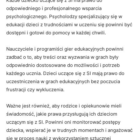
Każde dziecko uczące się z SI ma prawo do
odpowiedniego i profesjonalnego wsparcia
psychologicznego.​ Psycholodzy specjalizujący się w
edukacji⁤ dzieci z‌ trudnościami w uczeniu się powinni być
dostępni i gotowi‍ do pomocy w⁣ każdej ⁣chwili.
Nauczyciele i programiści‌ gier edukacyjnych powinni
zadbać o ‌to, ⁣aby treści oraz wyzwania‍ w grach były
odpowiednio dostosowane⁣ do możliwości i ⁢potrzeb
każdego ucznia. Dzieci uczące się z SI mają‌ prawo ‍do
uczestniczenia w grach edukacyjnych ⁣bez ‌poczucia
‌frustracji czy⁤ wykluczenia.
Ważne⁣ jest również, ‌aby rodzice i opiekunowie mieli
świadomość, jakie prawa przysługują ich dzieciom‌
uczącym się z SI. Powinni oni ​monitorować postępy
dziecka, wspierać je w ​trudnych momentach i angażować
się w‌ proces⁤ nauki‌ z wykorzystaniem sztucznej