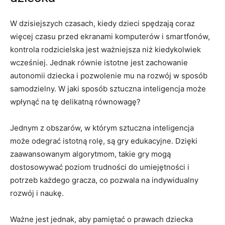
W dzisiejszych czasach,⁢ kiedy dzieci ⁣spędzają coraz
więcej czasu przed ekranami komputerów i smartfonów,
kontrola rodzicielska ⁢jest ważniejsza niż kiedykolwiek
wcześniej. Jednak równie istotne jest zachowanie
autonomii ⁣dziecka i ‍pozwolenie ⁤mu na rozwój​ w sposób
samodzielny. W⁢ jaki sposób‌ sztuczna inteligencja może
wpłynąć na tę ⁤delikatną równowagę?
Jednym z obszarów, w którym sztuczna inteligencja
może odegrać⁢ istotną rolę, są gry edukacyjne. Dzięki
⁣zaawansowanym algorytmom, takie gry ‍mogą
dostosowywać poziom trudności do ⁣umiejętności i
potrzeb każdego ​gracza, ⁣co⁤ pozwala⁣ na indywidualny
rozwój⁤ i ⁣naukę.
Ważne jest ​jednak, aby pamiętać o‍ prawach⁢ dziecka