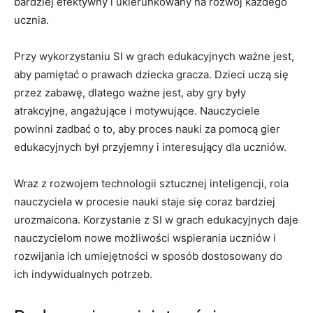
bardziej ⁣efektywny i ukierunkowany ‌na rozwój każdego
⁢ucznia.
Przy wykorzystaniu SI w grach edukacyjnych ważne jest,
⁣aby pamiętać o prawach dziecka gracza. ‍Dzieci uczą ⁣się
przez ‌zabawę, dlatego ⁣ważne‌ jest, aby gry były
atrakcyjne,⁢ angażujące ‌i ‌motywujące. Nauczyciele
powinni zadbać ‍o to, aby proces nauki za pomocą gier
⁢edukacyjnych był przyjemny ⁢i interesujący dla⁣ uczniów.
Wraz ⁣z rozwojem technologii sztucznej inteligencji, ⁣rola
nauczyciela w procesie nauki staje się ‌coraz bardziej
urozmaicona. Korzystanie z SI w grach edukacyjnych daje
nauczycielom nowe możliwości wspierania uczniów⁤ i
rozwijania ich umiejętności w sposób⁤ dostosowany do
ich ⁤indywidualnych potrzeb.