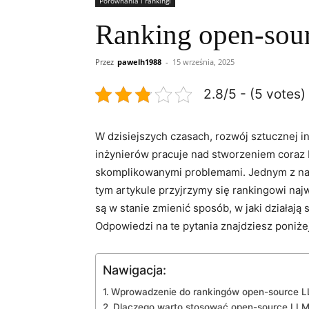
Porównania i rankingi
Ranking open-sou
Przez
pawelh1988
-
15 września, 2025
2.8/5 - (5 votes)
W dzisiejszych czasach, rozwój⁤ sztucznej in
⁢inżynierów pracuje nad stworzeniem coraz
skomplikowanymi problemami.‌ Jednym z najn
⁤tym artykule przyjrzymy się rankingowi na
są w ‌stanie ‍zmienić sposób, w jaki działają
Odpowiedzi na te pytania znajdziesz poniżej
Nawigacja:
Wprowadzenie do​ rankingów​ open-source‌ 
Dlaczego warto stosować open-source ⁢LL