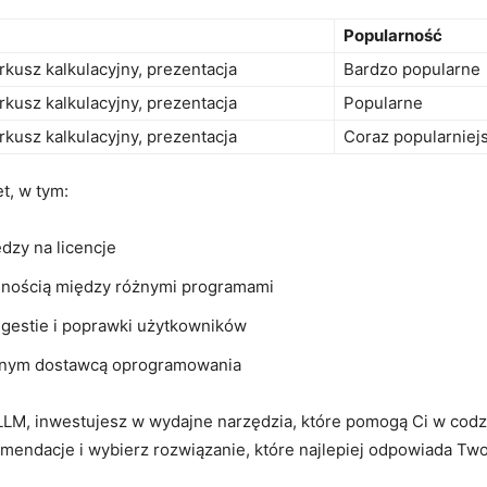
Popularność
arkusz kalkulacyjny, ‍prezentacja
Bardzo popularne
arkusz kalkulacyjny, prezentacja
Popularne
arkusz kalkulacyjny, prezentacja
Coraz popularniej
, ⁢w tym:
zy ⁤na licencje
ilnością między różnymi ‌programami
ugestie i ⁤poprawki użytkowników
jednym dostawcą oprogramowania
LM, inwestujesz ​w wydajne ⁤narzędzia, ⁣które‌ pomogą Ci w cod
endacje i wybierz rozwiązanie,​ które najlepiej odpowiada Tw