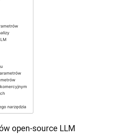
arametrów
alizy
LLM
gu
 parametrów
rametrów
a komercyjnym
ych
go ⁤narzędzia
ów​ open-source‌ LLM