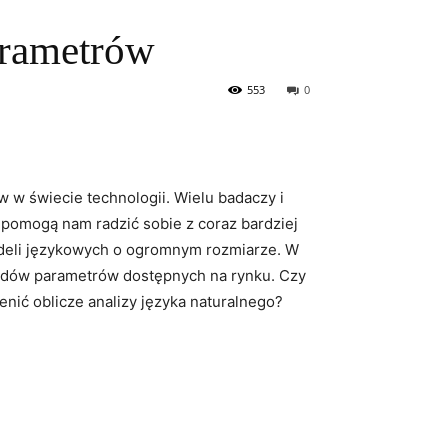
arametrów
553
0
ów w świecie technologii. Wielu badaczy i
omogą⁤ nam radzić sobie z ⁢coraz bardziej
deli⁢ językowych o ogromnym rozmiarze. ⁤W
iardów parametrów dostępnych na ⁤rynku. Czy
enić oblicze⁤ analizy języka ⁤naturalnego?