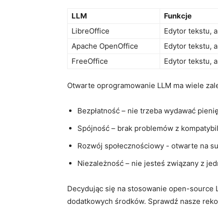
LLM
Funkcje
LibreOffice
Edytor tekstu,⁣ 
Apache OpenOffice
Edytor tekstu, 
FreeOffice
Edytor tekstu, 
Otwarte oprogramowanie LLM ma⁣ wiele zalet
Bezpłatność – nie trzeba wydawać pienięd
Spójność – brak‌ problemów z ⁣kompatyb
Rozwój społecznościowy ​- otwarte na ​s
Niezależność – nie jesteś związany ​z 
Decydując się na⁤ stosowanie open-source L
dodatkowych⁣ środków. Sprawdź nasze rekom