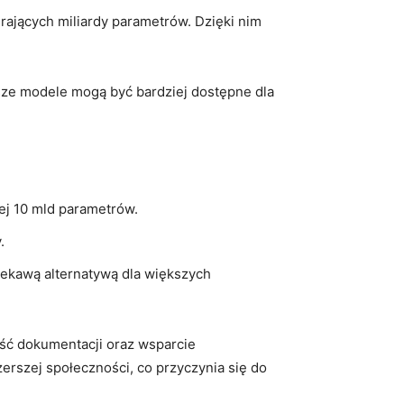
jących​ miliardy parametrów. Dzięki​ nim
sze modele ⁤mogą być bardziej dostępne dla⁣
żej 10 mld parametrów.
.
ekawą⁤ alternatywą dla‍ większych
ść dokumentacji⁤ oraz ⁣wsparcie
szej społeczności,‍ co‌ przyczynia‌ się do