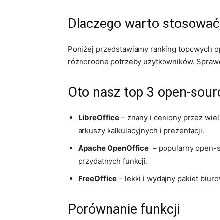
Dlaczego warto stosować
Poniżej ⁣przedstawiamy ranking topowych op
różnorodne potrzeby użytkowników. Sprawdź,
Oto nasz top 3 open-sourc
LibreOffice
– znany i ceniony przez ⁤wie
⁣arkuszy kalkulacyjnych ‍i prezentacji.
Apache ⁢OpenOffice
⁢ – ‌popularny open-s
przydatnych funkcji.
FreeOffice
– ⁣lekki i wydajny⁤ pakiet biu
Porównanie funkcji