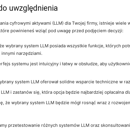
 do uwzględnienia
nia cyfrowymi aktywami (LLM) dla⁢ Twojej firmy, istnieje wiel
, które powinieneś wziąć pod uwagę przed podjęciem decyzji:
, że wybrany system LLM‍ posiada wszystkie funkcje,​ których potr
 z innymi‍ narzędziami.
rfejs systemu jest intuicyjny i łatwy w obsłudze, aby użytkownic
wybrany system LLM oferował⁣ solidne wsparcie techniczne w ra
M i zastanów się, która opcja będzie najbardziej opłacalna dla ​
ę, że ‌wybrany system LLM będzie mógł rosnąć wraz z rozwojem 
camy⁤ przetestowanie różnych systemów LLM ‍oraz skonsultowanie