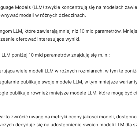
uage Models (LLM) zwykle koncentrują​ się na modelach⁢ zawiera
wnywać modeli w ​różnych dziedzinach.
ingom LLM, które‌ zawierają mniej niż 10 ‌mld⁣ parametrów. Mniej
eśnie oferować‍ interesujące wyniki.
 LLM poniżej 10 mld parametrów znajdują się m.in.:
erująca wiele modeli LLM w różnych rozmiarach, ⁣w tym‌ te poni
regularnie publikuje swoje⁣ modele LLM, w tym mniejsze warianty
gle publikuje⁤ również mniejsze modele LLM, które mogą ‍być ⁢ci
arto ‌zwrócić uwagę na metryki oceny⁤ jakości modeli, dostępno
czych decyduje się na udostępnienie ​swoich modeli ‌LLM dla szer