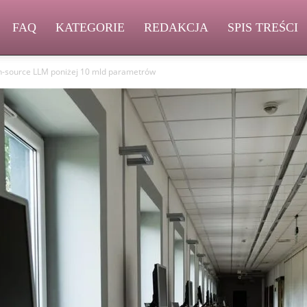
FAQ
KATEGORIE
REDAKCJA
SPIS TREŚCI
n-source LLM poniżej 10 mld parametrów