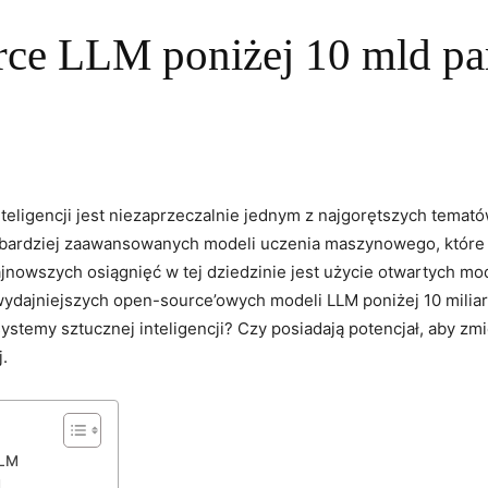
rce LLM poniżej 10 mld p
teligencji jest niezaprzeczalnie‍ jednym ‍z ​najgorętszych temat
 bardziej zaawansowanych modeli uczenia maszynowego, które p
owszych⁣ osiągnięć w⁣ tej dziedzinie jest użycie otwartych mo
jwydajniejszych open-source’owych ⁢modeli​ LLM poniżej ​10 mil
 systemy sztucznej inteligencji?⁤ Czy posiadają potencjał, aby zmi
.
LLM
M