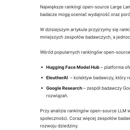
Największe rankingi open-source Large Lang
badacze mogą oceniać wydajność oraz poró
W dzisiejszym ⁣artykule przyjrzymy się rank
mniejszych zespołów badawczych, a jednocz
Wśród‍ popularnych ‍rankingów ​open-source
Hugging Face Model ⁤Hub
– platforma of
EleutherAI
‍ – kolektyw‍ badawczy, który 
Google Research
– zespół ‌badawczy Goo
rozwiązań.
Przy analizie rankingów open-source ‌LLM w
społeczności. ⁤Coraz więcej‍ zespołów badaw
rozwoju dziedziny.