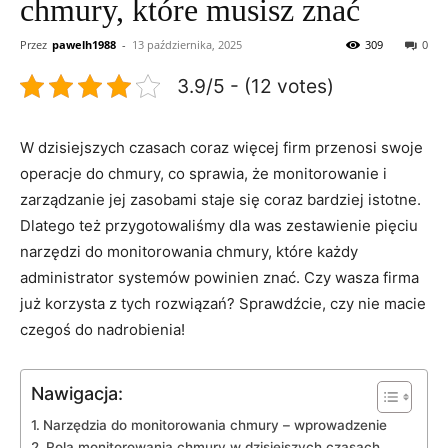
chmury, które musisz znać
Przez
pawelh1988
-
13 października, 2025
309
0
3.9/5 - (12 votes)
W dzisiejszych⁤ czasach coraz​ więcej firm przenosi swoje ​
operacje do chmury, co sprawia, że monitorowanie i
zarządzanie⁤ jej zasobami staje‍ się ‌coraz​ bardziej ‌istotne.
⁣Dlatego też przygotowaliśmy ⁤dla was zestawienie ​pięciu
narzędzi do monitorowania chmury, ⁤które ⁤każdy
administrator‍ systemów ‌powinien znać.⁤ Czy wasza firma
już ‌korzysta z tych rozwiązań? Sprawdźcie, czy nie macie
czegoś ⁢do nadrobienia!
Nawigacja:
Narzędzia do monitorowania chmury⁢ – wprowadzenie
Rola monitorowania chmury ​w ⁤dzisiejszych czasach