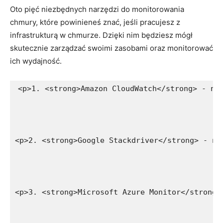
Oto pięć niezbędnych narzędzi⁢ do ⁢monitorowania
chmury, które powinieneś ‌znać, jeśli pracujesz ⁢z
infrastrukturą w chmurze. ​Dzięki nim będziesz mógł
skutecznie zarządzać ​swoimi⁢ zasobami oraz⁢ monitorować
ich wydajność.
<p>1. <strong>Amazon CloudWatch</strong> - na
<p>2. <strong>Google Stackdriver</strong> - na
<p>3. <strong>Microsoft Azure Monitor</strong>