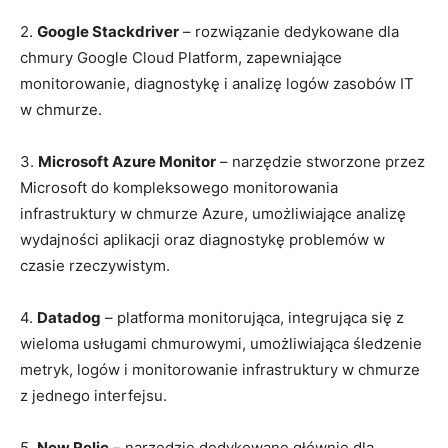
2.
Google Stackdriver
– rozwiązanie dedykowane dla
chmury ‌Google​ Cloud Platform, zapewniające
monitorowanie, diagnostykę i analizę logów zasobów IT
‍w chmurze.
3.⁣
Microsoft Azure Monitor
– narzędzie⁤ stworzone⁣ przez
Microsoft‍ do kompleksowego monitorowania
infrastruktury w chmurze⁣ Azure, umożliwiające analizę
⁤wydajności aplikacji oraz⁢ diagnostykę problemów‌ w
czasie ⁤rzeczywistym.
4.
Datadog
– platforma monitorująca, integrująca się‌ z
wieloma usługami chmurowymi,‍ umożliwiająca⁢ śledzenie
metryk, logów i monitorowanie infrastruktury w chmurze‍
z⁤ jednego interfejsu.
5.
New Relic
– narzędzie dedykowane głównie dla‌