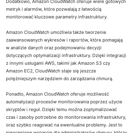
Dodatkowo,⁣ Amazon CloudWatch oferuje wiele gotowych
metryk ‍i alarmów, które⁢ pozwalają z łatwością
monitorować kluczowe⁤ parametry infrastruktury.
Amazon CloudWatch ⁤umożliwia także ⁤tworzenie
zaawansowanych wykresów i raportów, które⁤ pomagają
w analizie‌ danych oraz ‌podejmowaniu⁣ decyzji
dotyczących optymalizacji ⁢infrastruktury. Dzięki ⁣integracji
z innymi⁢ usługami⁤ AWS, takimi jak ​Amazon S3 czy
Amazon EC2, CloudWatch staje się ‍jeszcze
potężniejszym⁢ narzędziem ‍do‌ zarządzania ​chmurą.
Ponadto, Amazon CloudWatch oferuje⁤ możliwość
⁢automatyzacji procesów monitorowania ⁢poprzez użycie
skryptów i reguł.‍ Dzięki temu można zoptymalizować
czas​ i zasoby potrzebne do ⁢monitorowania infrastruktury,
oraz szybko⁤ reagować ⁢na ewentualne problemy. Jest ⁢to
nieocenione⁤ wsparcie dla administratorów chmury, którzy