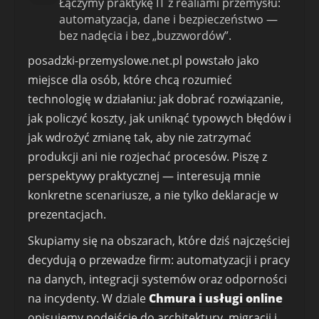
Łączymy praktykę IT z realiami przemysłu:
automatyzacja, dane i bezpieczeństwo —
bez nadęcia i bez „buzzwordów”.
posadzki-przemyslowe.net.pl powstało jako
miejsce dla osób, które chcą rozumieć
technologię w działaniu: jak dobrać rozwiązanie,
jak policzyć koszty, jak uniknąć typowych błędów i
jak wdrożyć zmianę tak, aby nie zatrzymać
produkcji ani nie rozjechać procesów. Piszę z
perspektywy praktycznej — interesują mnie
konkretne scenariusze, a nie tylko deklaracje w
prezentacjach.
Skupiamy się na obszarach, które dziś najczęściej
decydują o przewadze firm: automatyzacji i pracy
na danych, integracji systemów oraz odporności
na incydenty. W dziale
Chmura i usługi online
opisujemy podejście do architektury, migracji i