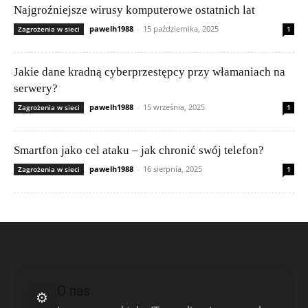
Najgroźniejsze wirusy komputerowe ostatnich lat
pawelh1988
-
15 października, 2025
Zagrożenia w sieci
1
Jakie dane kradną cyberprzestępcy przy włamaniach na
serwery?
pawelh1988
-
15 września, 2025
Zagrożenia w sieci
1
Smartfon jako cel ataku – jak chronić swój telefon?
pawelh1988
-
16 sierpnia, 2025
Zagrożenia w sieci
1
O nas
⚙️