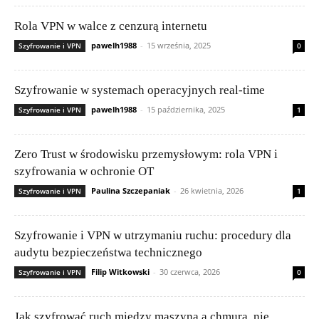
Rola VPN w walce z cenzurą internetu
pawelh1988
-
15 września, 2025
Szyfrowanie i VPN
0
Szyfrowanie w systemach operacyjnych real-time
pawelh1988
-
15 października, 2025
Szyfrowanie i VPN
1
Zero Trust w środowisku przemysłowym: rola VPN i
szyfrowania w ochronie OT
Paulina Szczepaniak
-
26 kwietnia, 2026
Szyfrowanie i VPN
1
Szyfrowanie i VPN w utrzymaniu ruchu: procedury dla
audytu bezpieczeństwa technicznego
Filip Witkowski
-
30 czerwca, 2026
Szyfrowanie i VPN
0
Jak szyfrować ruch między maszyną a chmurą, nie