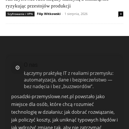
ryzykując przestojów produkcji
Filip Witkowski
-
1 sierpnia, 2026
Szyfrowanie i VPN
0
O nas
⚙️
Łączymy praktykę IT z realiami przemysłu:
automatyzacja, dane i bezpieczeństwo —
bez nadęcia i bez „buzzwordów”.
posadzki-przemyslowe.net.pl powstało jako
miejsce dla osób, które chcą rozumieć
technologię w działaniu: jak dobrać rozwiązanie,
jak policzyć koszty, jak uniknąć typowych błędów i
jak wdrożyć zmianę tak, aby nie zatrzymać