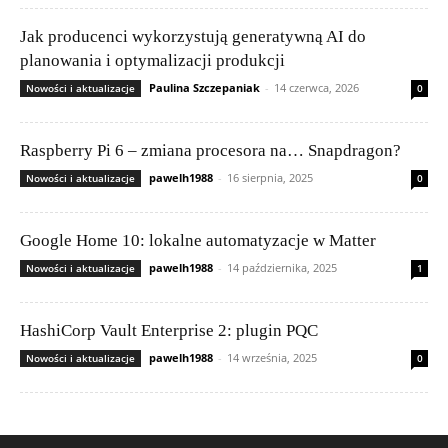
Jak producenci wykorzystują generatywną AI do
planowania i optymalizacji produkcji
Paulina Szczepaniak
-
14 czerwca, 2026
Nowości i aktualizacje
0
Raspberry Pi 6 – zmiana procesora na… Snapdragon?
pawelh1988
-
16 sierpnia, 2025
Nowości i aktualizacje
0
Google Home 10: lokalne automatyzacje w Matter
pawelh1988
-
14 października, 2025
Nowości i aktualizacje
1
HashiCorp Vault Enterprise 2: plugin PQC
pawelh1988
-
14 września, 2025
Nowości i aktualizacje
0