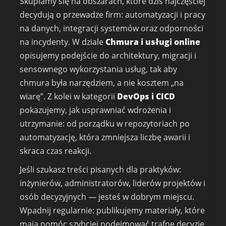
Skupiamy się na obszarach, które dziś najczęściej
decydują o przewadze firm: automatyzacji i pracy
na danych, integracji systemów oraz odporności
na incydenty. W dziale
Chmura i usługi online
opisujemy podejście do architektury, migracji i
sensownego wykorzystania usług, tak aby
chmura była narzędziem, a nie kosztem „na
wiarę”. Z kolei w kategorii
DevOps i CICD
pokazujemy, jak usprawniać wdrożenia i
utrzymanie: od porządku w repozytoriach po
automatyzację, która zmniejsza liczbę awarii i
skraca czas reakcji.
Jeśli szukasz treści pisanych dla praktyków:
inżynierów, administratorów, liderów projektów i
osób decyzyjnych — jesteś w dobrym miejscu.
Wpadnij regularnie: publikujemy materiały, które
mają pomóc szybciej podejmować trafne decyzje