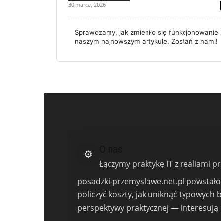
30 marca, 2026
Sprawdzamy, jak zmieniło się funkcjonowanie 
naszym najnowszym artykule. Zostań z nami!
O nas
⚙️
Łączymy praktykę IT z realiami 
posadzki-przemyslowe.net.pl powstało j
policzyć koszty, jak uniknąć typowych 
perspektywy praktycznej — interesują m