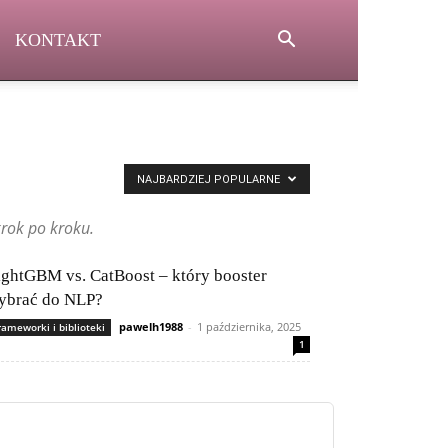
KONTAKT
NAJBARDZIEJ POPULARNE
krok po kroku.
ightGBM vs. CatBoost – który booster
ybrać do NLP?
pawelh1988
-
1 października, 2025
rameworki i biblioteki
1