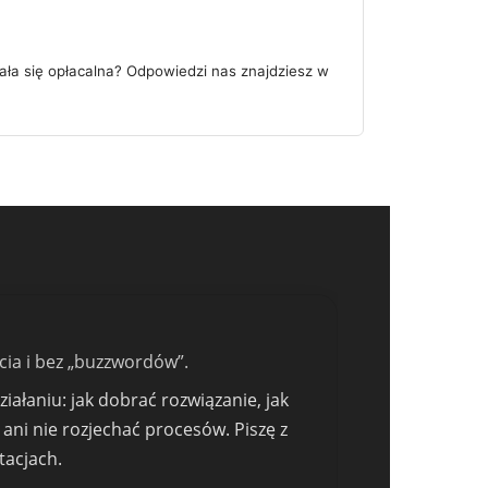
ała się opłacalna? Odpowiedzi nas znajdziesz w
cia i bez „buzzwordów”.
ałaniu: jak dobrać rozwiązanie, jak
 ani nie rozjechać procesów. Piszę z
tacjach.