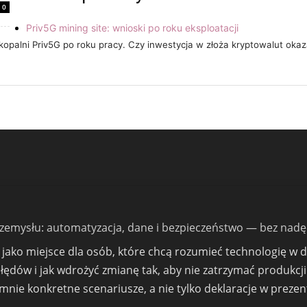
0
Priv5G mining site: wnioski po roku eksploatacji
kopalni Priv5G po roku pracy. Czy inwestycja w złoża kryptowalut okaz
przemysłu: automatyzacja, dane i bezpieczeństwo — bez nadę
ako miejsce dla osób, które chcą rozumieć technologię w dzi
błędów i jak wdrożyć zmianę tak, aby nie zatrzymać produkcji
nie konkretne scenariusze, a nie tylko deklaracje w prezen